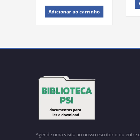
Adicionar ao carrinho
Agende uma visita ao nosso escritório ou entre