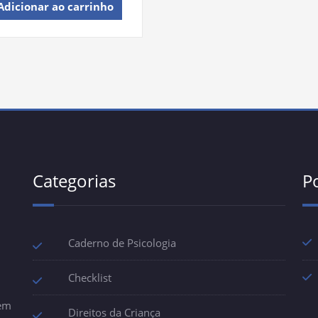
Adicionar ao carrinho
Categorias
P
Caderno de Psicologia
Checklist
 em
Direitos da Criança