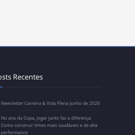
osts Recentes
Newsletter Carreira & Vida Plena Junho de 2026
No ano da Copa, jogar junto faz a diferença:
Como construir times mais saudáveis e de alta
performance