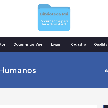
tos
Documentos Vips
Login
Cadastro
Quallity
s Humanos
Iní