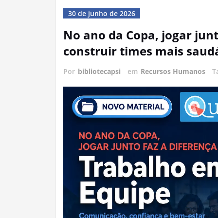
30 de junho de 2026
No ano da Copa, jogar junt
construir times mais saud
Por
bibliotecapsi
em
Recursos Humanos
T