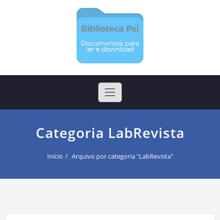
Skip
to
content
Biblioteca Psi
Arquivos para ler e realizar download
Categoria LabRevista
Início
Arquivo por categoria "LabRevista"