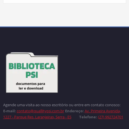
Agende uma visita ao nosso escritório ou entre em contato conosco:
E-mail:
contato@quallitypsi.com.br
Endereço:
Av. Primeira Avenida,
1227 - Parque Res. Laranjeiras, Serra - ES
Telefone:
(27) 992724701