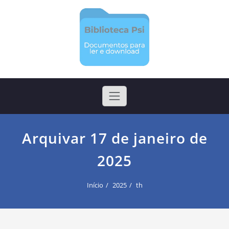
Skip
to
content
Biblioteca Psi
Arquivos para ler e realizar download
Arquivar 17 de janeiro de
2025
Início
2025
th