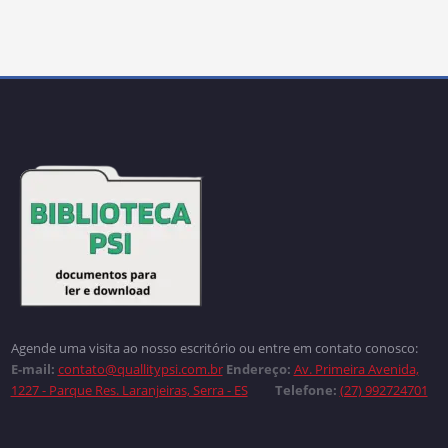
Agende uma visita ao nosso escritório ou entre em contato conosco:
E-mail:
contato@quallitypsi.com.br
Endereço:
Av. Primeira Avenida,
1227 - Parque Res. Laranjeiras, Serra - ES
Telefone:
(27) 992724701