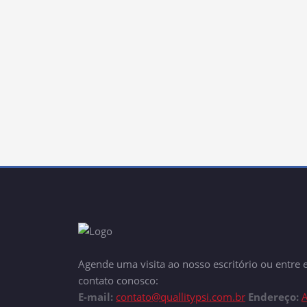
Agende uma visita ao nosso escritório ou entre
contato conosco:
E-mail:
contato@quallitypsi.com.br
Endereço:
A