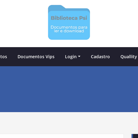
tos
Documentos Vips
Login
Cadastro
Quallity