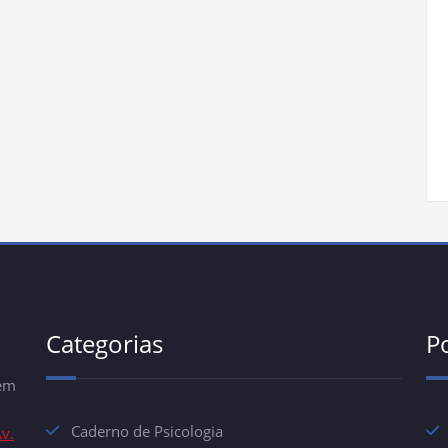
Categorias
P
 em
Caderno de Psicologia
v.