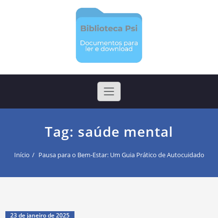
Skip
to
content
Biblioteca Psi
Arquivos para ler e realizar download
Tag:
saúde mental
Início
Pausa para o Bem-Estar: Um Guia Prático de Autocuidado​
23 de janeiro de 2025