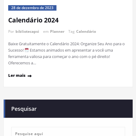
28 de dezembro de 2023
Calendário 2024
Por
bibliotecapsi
em
Planner
Tag
Calendário
Baixe Gratuitamente o Calendário 2024: Organize Seu Ano para o
Sucesso!
Estamos animados em apresentar a você uma
ferramenta valiosa para começar o ano com o pé direito!
Oferecemos a…
Ler mais
Pesquisar