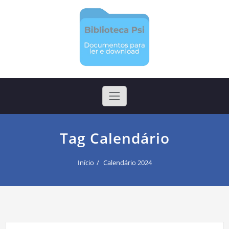
Skip
to
content
Biblioteca Psi
Arquivos para ler e realizar download
Tag Calendário
Início
Calendário 2024